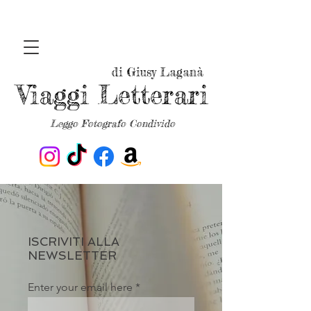
di Giusy Laganà
Viaggi Letterari
Leggo Fotografo Condivido
ISCRIVITI ALLA
NEWSLETTER
Enter your email here