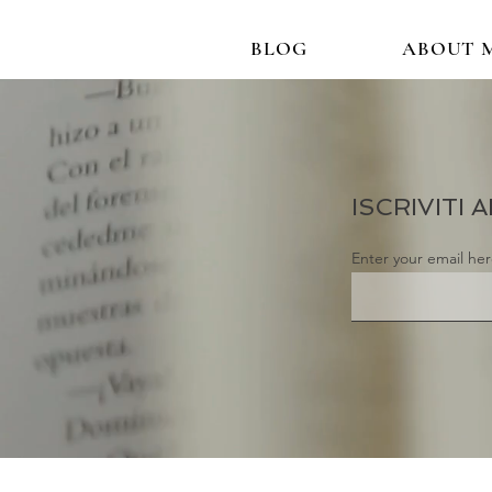
BLOG
ABOUT 
ISCRIVITI
Enter your email he