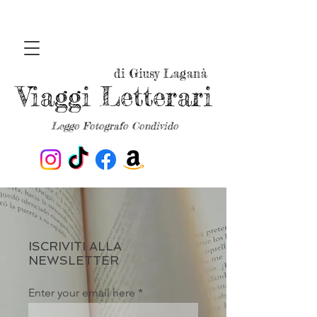
di Giusy Laganà
Viaggi Letterari
Leggo Fotografo Condivido
ISCRIVITI ALLA
NEWSLETTER
Enter your email here