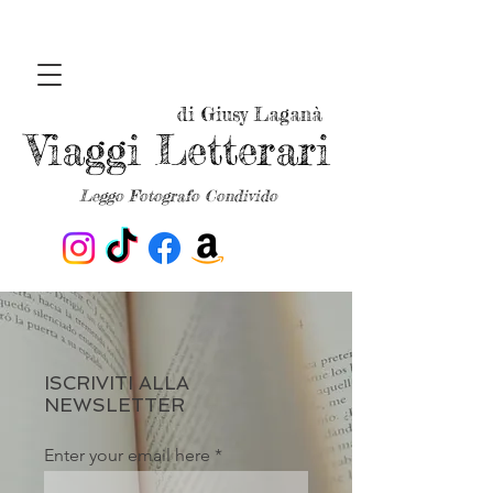
di Giusy Laganà
Viaggi Letterari
Leggo Fotografo Condivido
ISCRIVITI ALLA
NEWSLETTER
Enter your email here