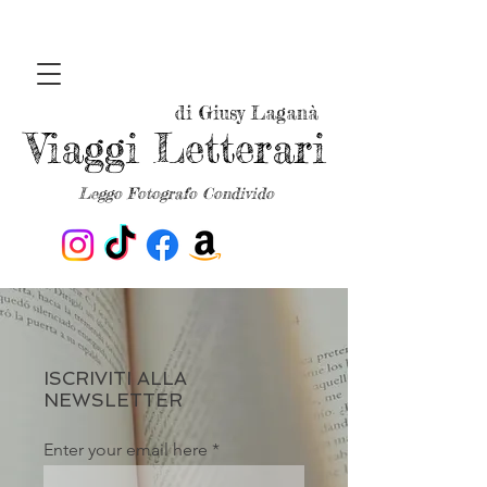
di Giusy Laganà
Viaggi Letterari
Leggo Fotografo Condivido
ISCRIVITI ALLA
NEWSLETTER
Enter your email here