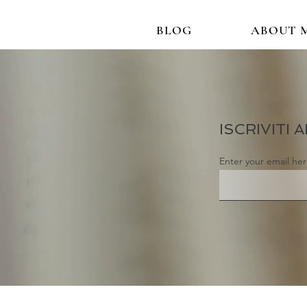
BLOG
ABOUT 
ISCRIVITI
Enter your email he