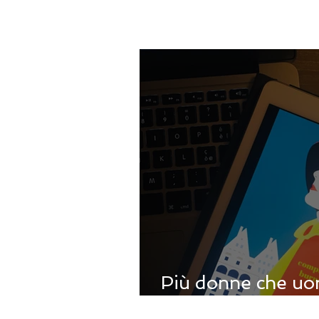
Più donne che uom
Compton Burnett