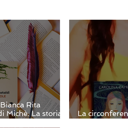
 Bianca Rita
 di Michè. La storia
La circonferen
Fiorenza.
Carolina Capr