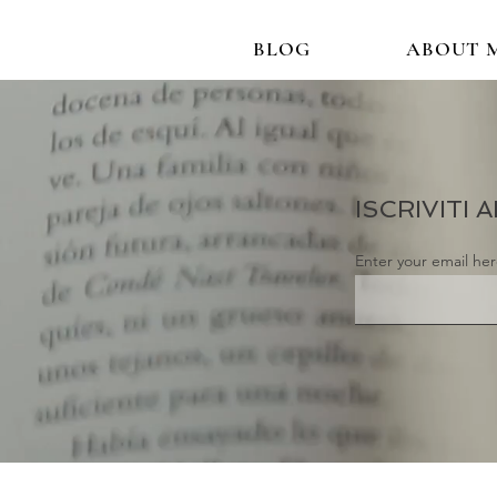
BLOG
ABOUT 
ISCRIVITI
Enter your email he