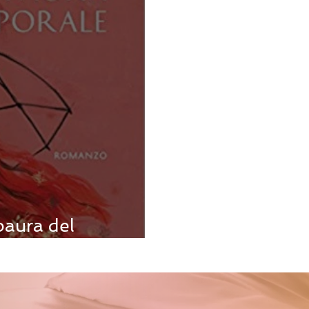
paura del
anca Rita Cataldi