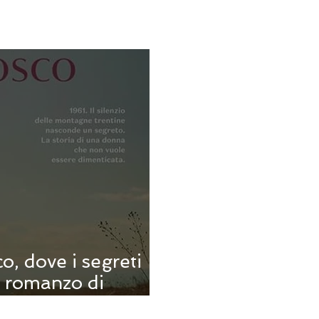
o, dove i segreti
l romanzo di
i