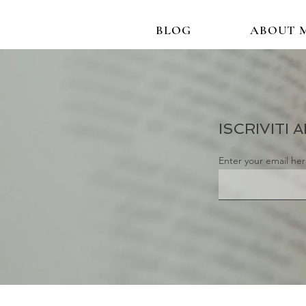
BLOG
ABOUT 
ISCRIVITI
Enter your email he