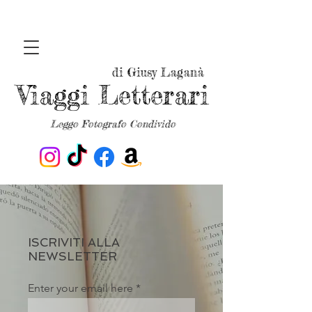
di Giusy Laganà
Viaggi Letterari
Leggo Fotografo Condivido
ISCRIVITI ALLA
NEWSLETTER
Enter your email here