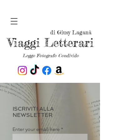
di Giusy Laganà
Viaggi Letterari
Leggo Fotografo Condivido
ISCRIVITI ALLA
NEWSLETTER
Enter your email here