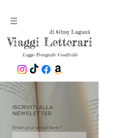
di Giusy Laganà
Viaggi Letterari
Leggo Fotografo Condivido
ISCRIVITI ALLA
NEWSLETTER
Enter your email here