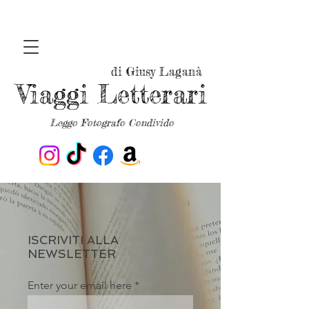
di Giusy Laganà
Viaggi Letterari
Leggo Fotografo Condivido
ISCRIVITI ALLA
NEWSLETTER
Enter your email here