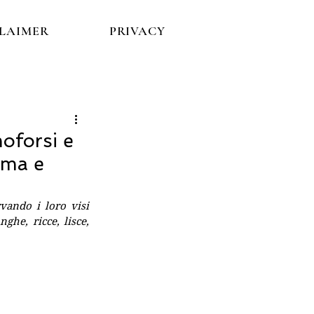
CLAIMER
PRIVACY
oforsi e
ima e
ando i loro visi 
ghe, ricce, lisce, 