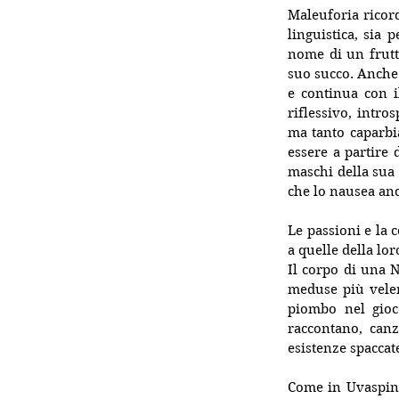
Maleuforia ricor
linguistica, sia
nome di un frutt
suo succo. Anche 
e continua con i
riflessivo, intro
ma tanto caparbia
essere a partire 
maschi della sua 
che lo nausea anc
Le passioni e la 
a quelle della loro
Il corpo di una N
meduse più veleno
piombo nel gio
raccontano, canzo
esistenze spaccat
Come in Uvaspina