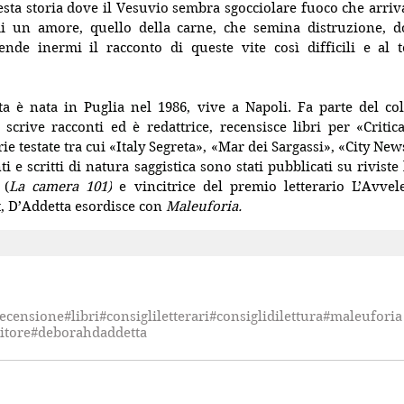
esta storia dove il Vesuvio sembra sgocciolare fuoco che arriva
i un amore, quello della carne, che semina distruzione, dolo
ende inermi il racconto di queste vite così difficili e al t
ta 
è nata in Puglia nel 1986, vive a Napoli. Fa parte del coll
rie testate tra cui «Italy Segreta», «Mar dei Sargassi», «City New
i e scritti di natura saggistica sono stati pubblicati su riviste l
 (
La camera 101
)
 e vincitrice del premio letterario L’Avvel
t
, D’Addetta esordisce con 
Maleuforia.
ecensione
#libri
#consigliletterari
#consiglidilettura
#maleuforia
itore
#deborahdaddetta