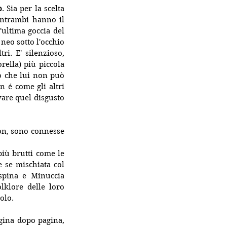
o
. Sia per la scelta 
entrambi hanno il 
ultima goccia del 
eo sotto l'occhio 
i. E' silenzioso, 
ella) più piccola 
o che lui non può 
 é come gli altri 
are quel disgusto 
on, sono connesse 
iù brutti come le 
 se mischiata col 
spina e Minuccia 
lklore delle loro 
olo.
gina dopo pagina, 