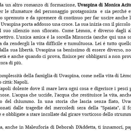
da un altro romanzo di formazione, 
Uvaspina di Monica Acit
 per le sfumature del personaggio protagonista  e sia perché 
o 
spremuto e da spremere di continuo per far uscire anche l'
Uvaspina porta addosso una croce. La sua inizia con il piccolo n
l suo silenzio non sfiorato. Come Lèmon, é diverso dagli altr
spettivo. L'unica amica é la sorella Minuccia (anche qui una sor
 da rendergli la vita difficile e tumultuosa. Lei é tutto quell
dalla sua libertà. Uvaspina sa benissimo di essere diverso, non
età e anche quando ci prova, finisce per obbligarsi a non prov
ora di più.
complessità della famiglia di Uvaspina, come nella vita di Lèm
 città: Napoli.
apoli dolente dove il mare lava ogni cosa e digerisce i pesci p
se. L'acqua che uccide, l'acqua che restituisce la vita, anche
co del chiummo.
In
 una storia che lascia senza fiato, Uva
nati dalle tragedie del mercoledì sera della "Spaiata", il fo
e e obbligate a stare incollate dal girare vorticoso dello strumm
, anche in Maleuforia di Deborah D'Addetta, t
i innamori, pa