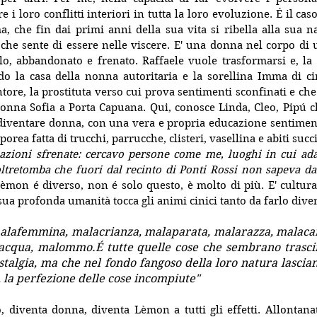
 i loro conflitti interiori in tutta la loro evoluzione. É il ca
, che fin dai primi anni della sua vita si ribella alla sua n
 che sente di essere nelle viscere. E' una donna nel corpo di
olo, abbandonato e frenato. Raffaele vuole trasformarsi e, la
do la casa della nonna autoritaria e la sorellina Imma di ci
tore, la prostituta verso cui prova sentimenti sconfinati e che 
Donna Sofia a Porta Capuana. Qui, conosce Linda, Cleo, Pipú c
a diventare donna, con una vera e propria educazione sentiment
orea fatta di trucchi, parrucche, clisteri, vasellina e abiti succi
azioni sfrenate: cercavo persone come me, luoghi in cui adat
oltretomba che fuori dal recinto di Ponti Rossi non sapeva dar
èmon é diverso, non é solo questo, è molto di più. E' cultura, 
ua profonda umanità tocca gli animi cinici tanto da farlo dive
alafemmina, malacrianza, malaparata, malarazza, malacar
acqua, malommo.É tutte quelle cose che sembrano trascina
ostalgia, ma che nel fondo fangoso della loro natura lascian
o, la perfezione delle cose incompiute"
o, diventa donna, diventa Lèmon a tutti gli effetti. Allontanat