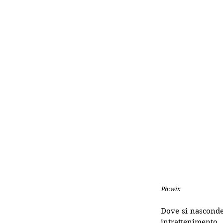
Ph:wix
Dove si nasconde l
intrattenimento,