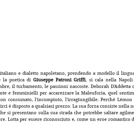
taliano e dialetto napoletano, 
e la poetica di 
Giuseppe Patroni Griffi
, si cala nella Napoli
bre, il turbamento, le passioni nascoste. 
Deborah D'Addetta c
ute e femminielli per accarezzare la Maleuforia, quel sentim
 non consumato, l'incompiuto, l'irragiungibile. Perché Lèmon
rci é disposto a qualsiasi prezzo. La sua forza consiste nella n
i che si presentano sulla sua strada che potrebbe saltare agilme
re. Lotta per essere riconosciuto e, come un eroe romantico di 