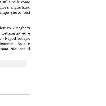
 sulla pelle come 
re, ingiustizia. 
empo stesso così 
ettivo «Spaghetti 
Writers» per cui scrive racconti ed è redattrice, recensisce libri per «Critica Letteraria» ed è 
s – Napoli Today». 
etterarie. 
Autrice 
enata 2021 con il 