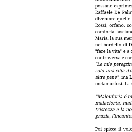
possano esprimere
Raffaele De Palma
diventare quello
Rossi, orfano, s
comincia lascian
Maria, la sua men
nel bordello di 
"fare la vita" e 
controversa e corp
"Le mie peregrin
solo una città d'
altre pene", 
m
a
 L
metamorfosi. La s
"Maleuforia é m
malaciorta, mal
tristezza e la n
grazia, l'incant
Poi spicca il vol