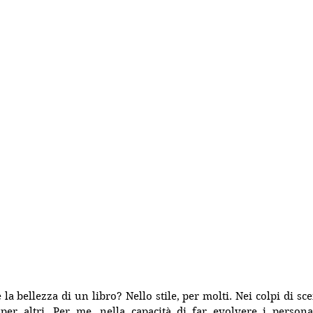
a bellezza di un libro? Nello stile, per molti. Nei colpi di sce
 per altri. Per me, nella capacità di far evolvere i person