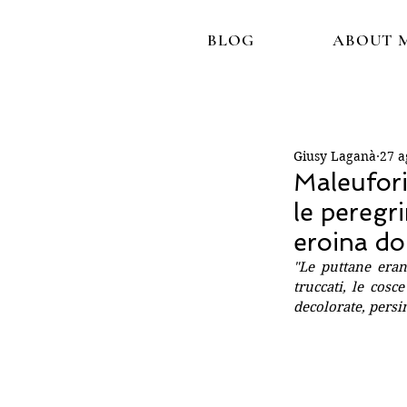
BLOG
ABOUT 
Giusy Laganà
27 a
Maleufori
le peregr
eroina dop
"Le puttane eran
truccati, le cosce
decolorate, persi