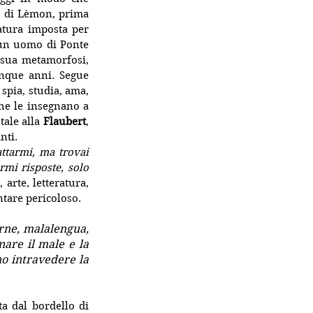
so di Lèmon, prima 
atura imposta per 
 un uomo di Ponte 
 sua metamorfosi, 
nque anni. Segue 
spia, studia, ama, 
he le insegnano a 
ale alla 
Flaubert
, 
nti. 
tarmi, ma trovai 
mi risposte, solo 
arte, letteratura, 
ntare pericoloso.
ne, malalengua, 
re il male e la 
o intravedere la 
a dal bordello di 