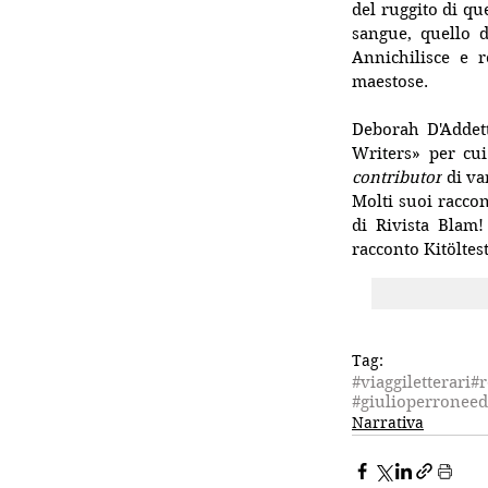
del ruggito di qu
sangue, quello d
Annichilisce e r
maestose.
Deborah D'Addet
contributor
 di va
Molti suoi raccont
di Rivista Blam!
racconto 
Kitöltes
Tag:
#viaggiletterari
#r
#giulioperroneed
Narrativa