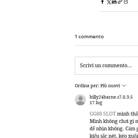
1 commento
Scrivi un commento...
Ordina per:
Più nuovi
billy24barne.s7.8.3.5
17 lug
GG88 SLOT
 mình thấ
Mình không chơi gì n
dễ nhìn không. Cảm g
kiểu sắc nét, kéo xu