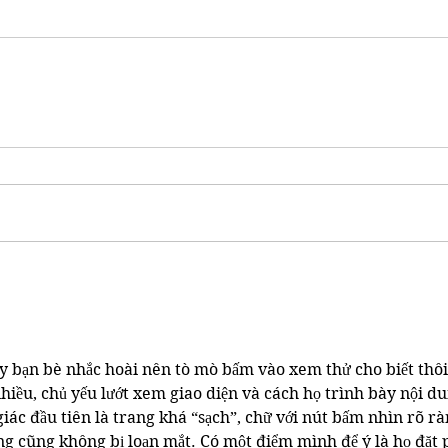
y bạn bè nhắc hoài nên tò mò bấm vào xem thử cho biết thôi
hiều, chủ yếu lướt xem giao diện và cách họ trình bày nội du
iác đầu tiên là trang khá “sạch”, chữ với nút bấm nhìn rõ rà
ống cũng không bị loạn mắt. Có một điểm mình để ý là họ đặt 