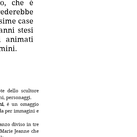
o, che è 
rederebbe 
sime case 
nni stesi 
 animati 
mini.
te dello scultore 
ni, personaggi. 
ni
, é un omaggio 
da per immagini e 
nzo diviso in tre 
 Marie Jeanne che 