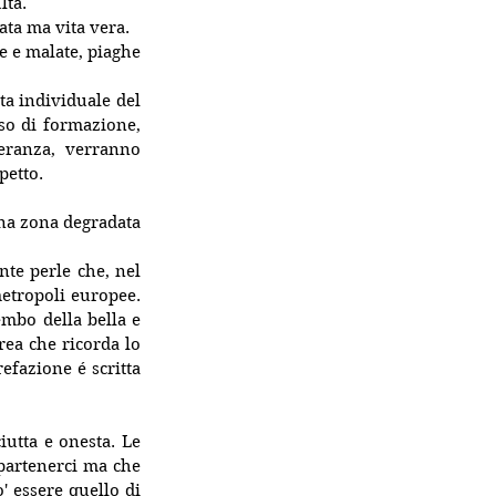
lta.
ata ma vita vera.
e e malate, piaghe 
ta individuale del 
so di formazione, 
eranza, verranno 
petto. 
una zona degradata 
te perle che, nel 
etropoli europee. 
mbo della bella e 
rea che ricorda lo 
fazione é scritta 
utta e onesta. Le 
partenerci ma che 
 essere quello di 