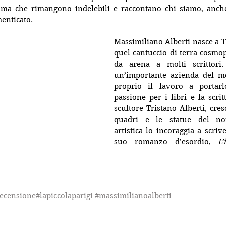
 ma che rimangono indelebili e raccontano chi siamo, anche
enticato.
Massimiliano Alberti 
nasce a T
quel cantuccio di terra cosmopo
da arena a molti scrittori.
un’importante azienda del mo
proprio il lavoro a portarl
passione per i libri e la scrit
scultore Tristano Alberti, cresce
quadri e le statue del non
artistica lo incoraggia a scrive
suo romanzo d’esordio, 
L’
ecensione
#lapiccolaparigi #massimilianoalberti