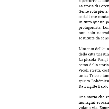
ripercorre l'adol
La storia di Lore
Gente sola piena 
sociali che conda
In tutto questo pe
protagonista. Lo
non solo narrati
sostituite da con
L'intento dell'aut
della città triest
La piccola Parigi
corso della stori
Vicoli stretti, co
unica Trieste tant
spirito Bohémien 
Da Brigitte Bardo
Una storia che re
immagini evocano
volano via. Emozi