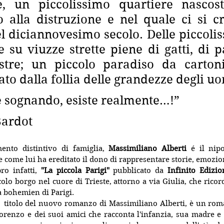
, un piccolissimo quartiere nascost
 alla distruzione e nel quale ci si c
l diciannovesimo secolo. Delle piccolis
e su viuzze strette piene di gatti, di pa
estre; un piccolo paradiso da cartoni
to dalla follia delle grandezze degli uo
e sognando, esiste realmente…!”
Bardot
ento distintivo di famiglia, 
Massimiliano Alberti
 é il nipo
e come lui ha ereditato il dono di rappresentare storie, emozio
ro infatti, 
"La piccola Parigi" 
pubblicato da 
Infinito Edizio
colo borgo nel cuore di Trieste, attorno a via Giulia, che ricor
za bohemien di Parigi.
,  titolo del nuovo romanzo di Massimiliano Alberti, è un roma
 Lorenzo e dei suoi amici che racconta l'infanzia, sua madre e