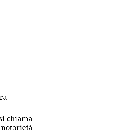
ra 
si chiama 
otorietà 