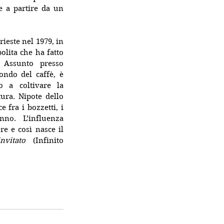
 a partire da un 
rieste nel 1979, in 
lita che ha fatto 
 Assunto presso 
ndo del caffè, è 
o a coltivare la 
tura. Nipote dello 
 fra i bozzetti, i 
no. L’influenza 
re e così nasce il 
invitato
 (Infinito 