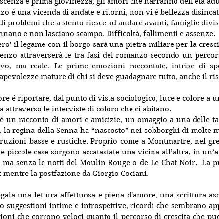
escenza e prima giovinezza, gli amori che narranno dell'età adu
nzo é una vicenda di andate e ritorni, non vi é bellezza disincat
di problemi che a stento riesce ad andare avanti; famiglie divis
nnano e non lasciano scampo. Difficoltà, fallimenti e assenze.
ro' il legame con il borgo sarà una pietra miliare per la cresci
renzo attraverserà le tra fasi del romanzo secondo un percor
vo, ma reale. Le prime emozioni raccontate, intrise di sp
sapevolezze mature di chi si deve guadagnare tutto, anche il ris
ore é riportare, dal punto di vista sociologico, luce e colore a 
ina attraverso le interviste di coloro che ci abitano.
 é un racconto di amori e amicizie, un omaggio a una delle tan
a, la regina della Senna ha “nascosto” nei sobborghi di molte m
struzioni basse e rustiche
. Proprio come a Montmartre, nel gre
e piccole case sorgono accatastate una vicina all’altra, in un’a
ma senza le notti del Moulin Rouge o de Le Chat Noir.  La pre
t mentre la postfazione da Giorgio Cociani.
gala una lettura affettuosa e piena d'amore, una scrittura asci
 suggestioni intime e introspettive, ricordi che sembrano ap
oni che corrono veloci quanto il percorso di crescita che puo'