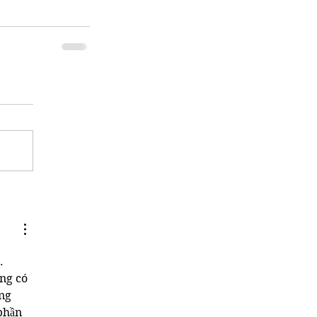
. 
ng có 
ng 
phần 