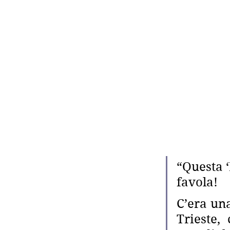
“Questa ‘
favola!
C’era una
Trieste,