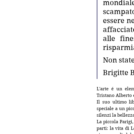
mondiale
scampato
essere ne
affacciat
alle fin
risparmia
Non stat
Brigitte 
L'arte é un elem
Tristano Alberto 
Il suo ultimo lib
speciale a un pic
silenzi la bellez
La piccola Parigi
parti: la vita di