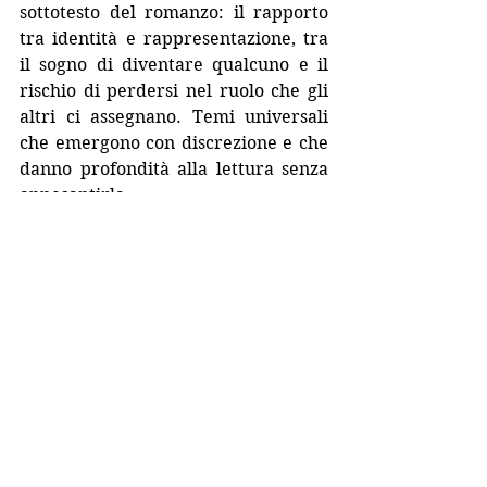
sottotesto del romanzo: il rapporto 
tra identità e rappresentazione, tra 
il sogno di diventare qualcuno e il 
rischio di perdersi nel ruolo che gli 
altri ci assegnano. Temi universali 
che emergono con discrezione e che 
danno profondità alla lettura senza 
appesantirla.
In un mercato editoriale dove molte 
storie tendono a somigliarsi, questo 
libro riesce invece ad avere una 
propria voce e una precisa identità 
emotiva. È una lettura che consiglio 
soprattutto a chi ama i romanzi 
atmosferici, i personaggi femminili 
ben costruiti e le storie in cui 
memoria, ambizione e sentimento si 
intrecciano con autenticità. Un libro 