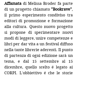
Affamata
di Melissa Broder fa parte 
di un progetto chiamato 
"Bookrave"
, 
il primo esperimento condiviso tra 
editori di promozione e formazione 
alla cultura. Questo nuovo progetto 
si propone di sperimentare nuovi 
modi di leggere, unire competenze e 
libri per dar vita a un festival diffuso 
nella tante librerie aderenti. Il punto 
di partenza di ogni edizione sarà un 
tema, e dal 15 settembre al 15 
dicembre, quello scelto é legato ai 
CORPI. L'obbiettivo é che le storie 
prendano vita quando ne incontrano 
altre per favorire il dialogo ma 
anche approfondimenti, generare 
idee, creare relazioni e nuovi modo 
di leggere il mondo. Essere bussole e 
al tempo stesso fare rumore (
to rave 