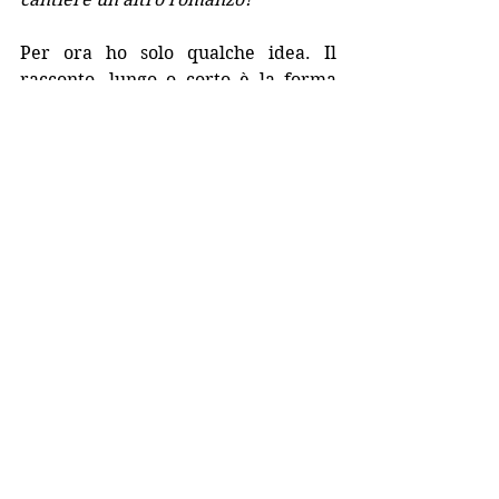
Per ora ho solo qualche idea. Il 
racconto, lungo o corto è la forma 
che fino ad ora mi è stata più 
congeniale. In futuro mi piacerebbe 
scrivere un bel mattone.