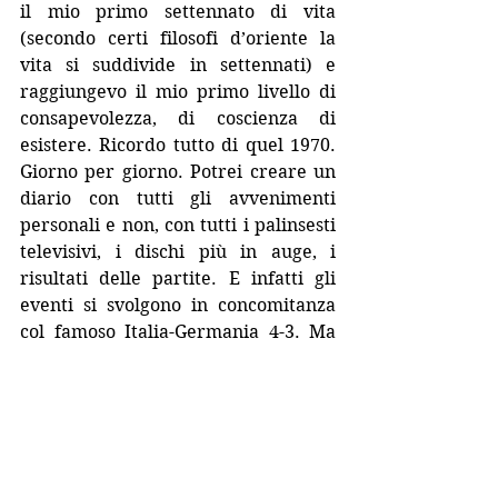
il mio primo settennato di vita 
(secondo certi filosofi d’oriente la 
vita si suddivide in settennati) e 
raggiungevo il mio primo livello di 
consapevolezza, di coscienza di 
esistere. Ricordo tutto di quel 1970. 
Giorno per giorno. Potrei creare un 
diario con tutti gli avvenimenti 
personali e non, con tutti i palinsesti 
televisivi, i dischi più in auge, i 
risultati delle partite. E infatti gli 
eventi si svolgono in concomitanza 
col famoso Italia-Germania 4-3. Ma 
tranquilli, non vi tedierò col calcio… 
anzi…E comunque da allora son 
cambiate tante cose. Eravamo meno 
tecnologici, ma sicuramente più 
umani e più veri. E non è poco." Se 
volete quindi evadere dalla realtà 