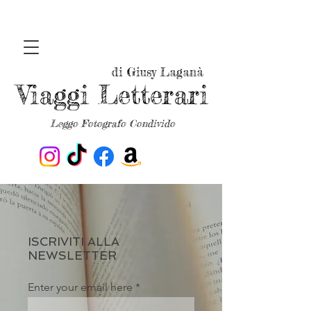
di Giusy Laganà
Viaggi Letterari
Leggo Fotografo Condivido
ISCRIVITI ALLA
NEWSLETTER
Enter your email here