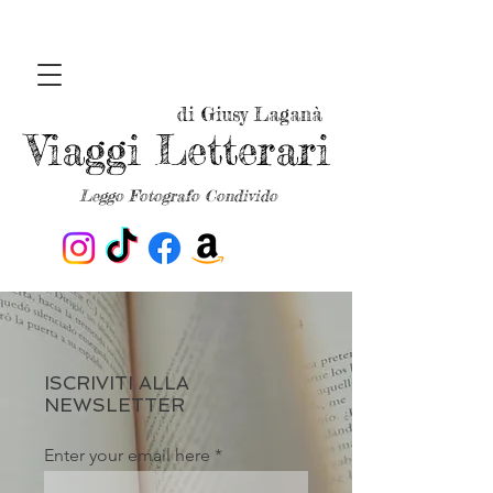
di Giusy Laganà
Viaggi Letterari
Leggo Fotografo Condivido
ISCRIVITI ALLA
NEWSLETTER
Enter your email here