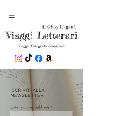
di Giusy Laganà
Viaggi Letterari
Leggo Fotografo Condivido
ISCRIVITI ALLA
NEWSLETTER
Enter your email here