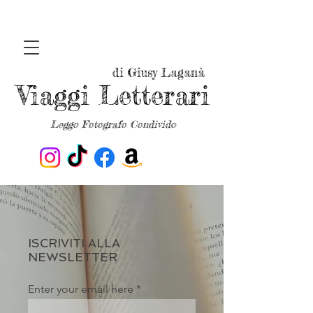
di Giusy Laganà
Viaggi Letterari
Leggo Fotografo Condivido
ISCRIVITI ALLA
NEWSLETTER
Enter your email here